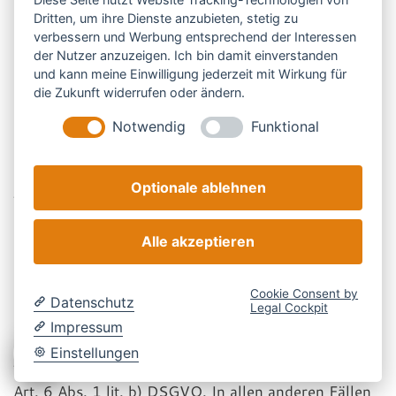
Punkte eintritt:
Dritten, um ihre Dienste anzubieten, stetig zu
verbessern und Werbung entsprechend der Interessen
der Nutzer anzuzeigen. Ich bin damit einverstanden
Ihre Anfrage wurde abschließend bearbeitet.
und kann meine Einwilligung jederzeit mit Wirkung für
Sie fordern uns zur Löschung der Daten auf.
die Zukunft widerrufen oder ändern.
Sie widerrufen Ihre Einwilligung zur
Notwendig
Funktional
Speicherung.
Das gilt nur dann nicht, wenn wir gesetzlich dazu
Optionale ablehnen
verpflichtet sind, die Daten aufzubewahren.
Alle akzeptieren
Auf welcher Rechtsgrundlage verarbeiten wir Ihre Daten?
Sofern Ihre Anfrage mit unserer vertraglichen
Cookie Consent by
Datenschutz
Legal Cockpit
Beziehung in Zusammenhang steht oder der
Impressum
Durchführung vorvertraglicher Maßnahmen dient,
Einstellungen
verarbeiten wir Ihre Daten auf der Grundlage von
Art. 6 Abs. 1 lit. b) DSGVO. In allen anderen Fällen