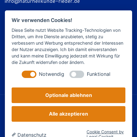
info@naturheilkunde-rieder.de
Impressum
Wir verwenden Cookies!
Datenschutz
Diese Seite nutzt Website Tracking-Technologien von
Dritten, um ihre Dienste anzubieten, stetig zu
verbessern und Werbung entsprechend der Interessen
Schwerpunkte
der Nutzer anzuzeigen. Ich bin damit einverstanden
und kann meine Einwilligung jederzeit mit Wirkung für
HNC Human Neuro Cybrainetics
die Zukunft widerrufen oder ändern.
Lernberatung
Notwendig
Funktional
Stoffwechselprogramm
Optionale ablehnen
© Naturheilkunde Margit Rieder, München
webdesign
-
die PraxisHomepage
Alle akzeptieren
Cookie Consent by
Datenschutz
Legal Cockpit